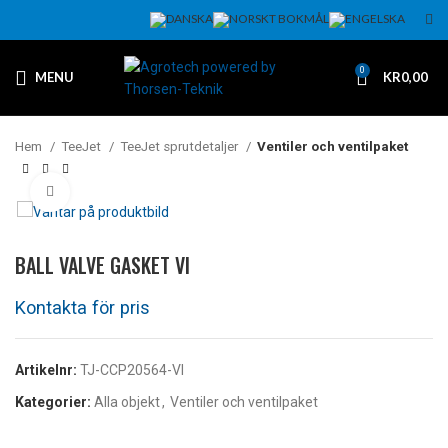
0
MENU
KR
0,00
Hem
TeeJet
TeeJet sprutdetaljer
Ventiler och ventilpaket
Klicka för att förstora
BALL VALVE GASKET VI
Artikelnr:
TJ-CCP20564-VI
Kategorier:
Alla objekt
,
Ventiler och ventilpaket