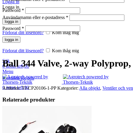
Logga in
Logga in
Password
*
Användarnamn eller e-postadress
*
logga in
Password
*
Förlorat ditt lösenord?
Kom ihåg mig
Klicka för att förstora
logga in
Förlorat ditt lösenord?
Kom ihåg mig
Ball 344 Valve, 2-way Polyprop, 
Sök
0
items
kr
0,00
Menu
Kontakta för pris
0
items
kr
0,00
Artikelnr:
TJ-CP20106-1-PP
Kategorier:
Alla objekt
,
Ventiler och ven
Relaterade produkter