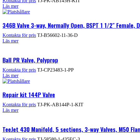
Kontakta för pris
TJ-PK-AB145H-KIT
Läs mer
346B Valve 3-way, Normally Open, BSPT 1 1/2″ Female, D
Kontakta för pris
TJ-B56602-11-36-D
Läs mer
Ball PR Valve, Polyprop
Kontakta för pris
TJ-CP23483-1-PP
Läs mer
Repair kit 144P Valve
Kontakta för pris
TJ-PK-AB144P-1-KIT
Läs mer
TeeJet 430 Manifold, 5 sections, 3-way Valves, M50 Fla
Kontakta för pris
TJ-58580-1-435EC-3