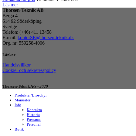
Läs mer
Thorsen-Teknik AB
Berga 4
614 92 Söderköping
Sverige
Telefon: (+46) 411 13458
E-mail:
kontorSE@thorsen-teknik.dk
Org. nr: 559258-4006
Länkar
Handelsvillkor
Cookie- och sekretesspolicy
Thorsen-Teknik A/S -
2020
Produkter/Broschyr
Manualer
Info
Kontakta
Historia
Pressrum
Personal
Butik