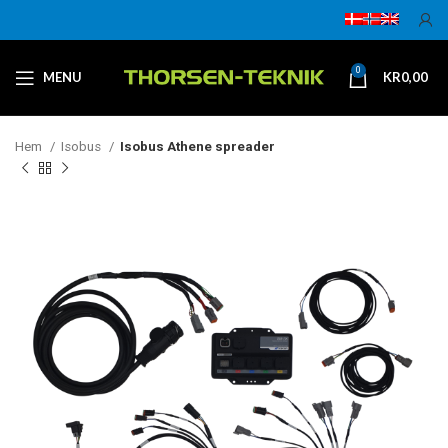
0
MENU
KR
0,00
Hem
Isobus
Isobus Athene spreader