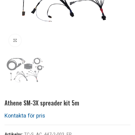
Klicka för att förstora
Athene SM-3X spreader kit 5m
Artikelnr:
TC-S_AC_447-2-003_EP