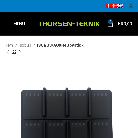
0
MENU
KR
0,00
Hem
Isobus
ISOBUS/AUX-N Joystick