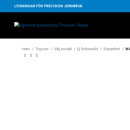
LÖSNINGAR FÖR PRECISION JORDBRUK
Hem
Topcon
Välj model
Ej förberedd
Styrenhet
WA