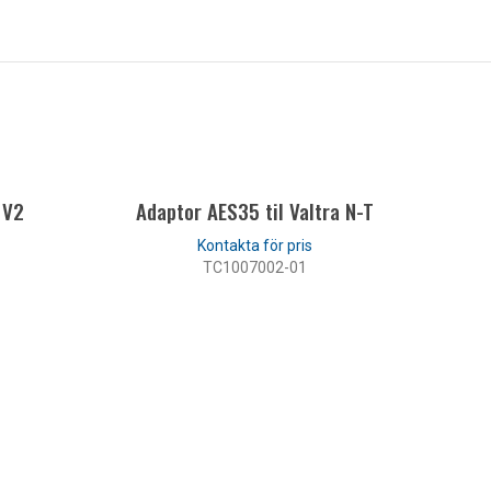
 V2
Adaptor AES35 til Valtra N-T
TC1007002-01
LÄS MER
Adapt