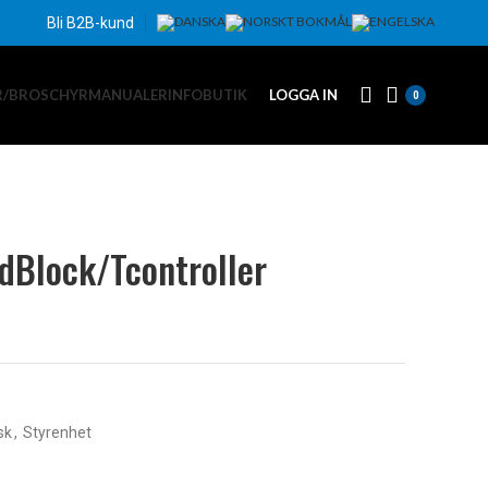
Bli B2B-kund
R/BROSCHYR
MANUALER
INFO
BUTIK
LOGGA IN
0
dBlock/Tcontroller
sk
,
Styrenhet