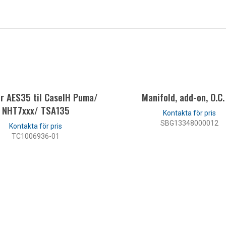
r AES35 til CaseIH Puma/
Manifold, add-on, O.C.
NHT7xxx/ TSA135
SBG13348000012
TC1006936-01
LÄS MER
LÄS MER