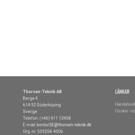
LÄNKAR
Thorsen-Teknik AB
Berga 4
Handelsvil
614 92 Söderköping
Cookie- oc
Sverige
Telefon: (+46) 411 13458
E-mail:
kontorSE@thorsen-teknik.dk
Org. nr: 559258-4006