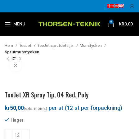
0
MENU
KR
0,00
Hem
TeeJet
TeeJet sprutdetaljer
Munstycken
Sprutmunstycken
Klicka för att förstora
TeeJet XR Spray Tip, 04 Red, Poly
kr
I lager