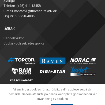
Sverige
Telefon: (+46) 411 13458
E-mail:
kontorSE@thorsen-teknik.dk
Org. nr: 559258-4006
LÄNKAR
Handelsvillkor
Cookie- och sekretesspolicy
Vi använder cookies för att förbättra din upplevelse på vår
hemsida. Genom att surfa på denna webbplats godkänner du vår
användning av cookies.
Thorsen-Teknik A/S -
2020