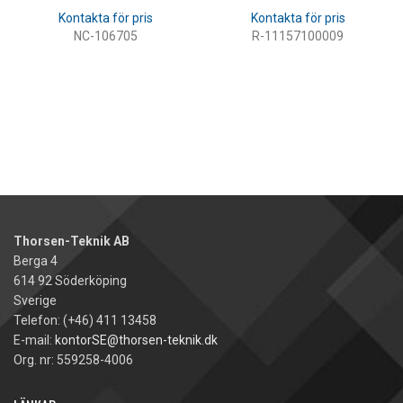
NC-106705
R-11157100009
LÄS MER
LÄS MER
Thorsen-Teknik AB
Berga 4
614 92 Söderköping
Sverige
Telefon: (+46) 411 13458
E-mail:
kontorSE@thorsen-teknik.dk
Org. nr: 559258-4006