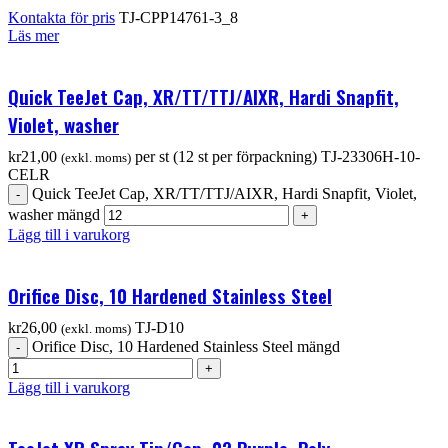
Kontakta för pris
TJ-CPP14761-3_8
Läs mer
Quick TeeJet Cap, XR/TT/TTJ/AIXR, Hardi Snapfit,
Violet, washer
kr
21,00
per st (12 st per förpackning)
TJ-23306H-10-
(exkl. moms)
CELR
Quick TeeJet Cap, XR/TT/TTJ/AIXR, Hardi Snapfit, Violet,
washer mängd
Lägg till i varukorg
Orifice Disc, 10 Hardened Stainless Steel
kr
26,00
TJ-D10
(exkl. moms)
Orifice Disc, 10 Hardened Stainless Steel mängd
Lägg till i varukorg
TeeJet XR Spray Tip/Cap, 02 Purple, Poly