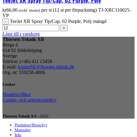
kr
66,00
per st (12 st per förpackning)
TJ-XRC110025-
(exkl. moms)
VP
TeeJet XR Spray Tip/Cap, 02 Purple, Poly mängd
Lägg till i varukorg
Thorsen-Teknik AB
Berga 4
614 92 Söderköping
Sverige
Telefon: (+46) 411 13458
E-mail:
kontorSE@thorsen-teknik.dk
Org. nr: 559258-4006
Länkar
Handelsvillkor
Cookie- och sekretesspolicy
Thorsen-Teknik A/S -
2020
Produkter/Broschyr
Manualer
Info