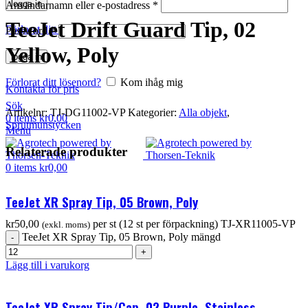
logga in
Användarnamn eller e-postadress
*
TeeJet Drift Guard Tip, 02
Förlorat ditt lösenord?
Kom ihåg mig
Password
*
Yellow, Poly
logga in
Förlorat ditt lösenord?
Kom ihåg mig
Kontakta för pris
Sök
Artikelnr:
TJ-DG11002-VP
Kategorier:
Alla objekt
,
0
items
kr
0,00
Sprutmunstycken
Menu
Relaterade produkter
0
items
kr
0,00
TeeJet XR Spray Tip, 05 Brown, Poly
kr
50,00
per st (12 st per förpackning)
TJ-XR11005-VP
(exkl. moms)
TeeJet XR Spray Tip, 05 Brown, Poly mängd
Lägg till i varukorg
TeeJet XR Spray Tip/Cap, 02 Purple, Stainless