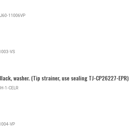
TJ60-11006VP
1003-VS
 Black, washer. (Tip strainer, use sealing TJ-CP26227-EPR)
8H-1-CELR
1004-VP