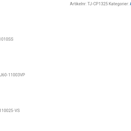
Artikelnr:
TJ-CP1325
Kategorier:
1010SS
TJ60-11003VP
110025-VS