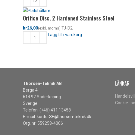
Orifice Disc, 2 Hardened Stainless Steel
kr
TJ-D2
Lägg till i varukorg
LÄNKAR
Thorsen-Teknik AB
Berga 4
Handelsvil
614 92 Söderköping
Cookie- oc
Sverige
Telefon: (+46) 411 13458
E-mail:
kontorSE@thorsen-teknik.dk
Org. nr: 559258-4006