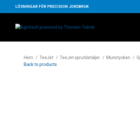
LÖSNINGAR FÖR PRECISION JORDBRUK
Hem
TeeJet
TeeJet sprutdetaljer
Munstycken
S
Back to products
Klicka för att förstora