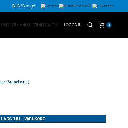
Bli B2B-kund
ROSCHYR
MANUALER
INFO
BUTIK
LOGGA IN
0
LÄGG TILL I VARUKORG