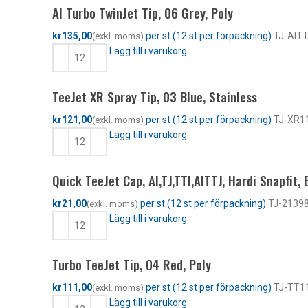
AI Turbo TwinJet Tip, 06 Grey, Poly
kr
TJ-AIT
Lägg till i varukorg
TeeJet XR Spray Tip, 03 Blue, Stainless
kr
TJ-XR1
Lägg till i varukorg
Quick TeeJet Cap, AI,TJ,TTI,AITTJ, Hardi Snapfit,
kr
TJ-2139
Lägg till i varukorg
Turbo TeeJet Tip, 04 Red, Poly
kr
TJ-TT1
Lägg till i varukorg