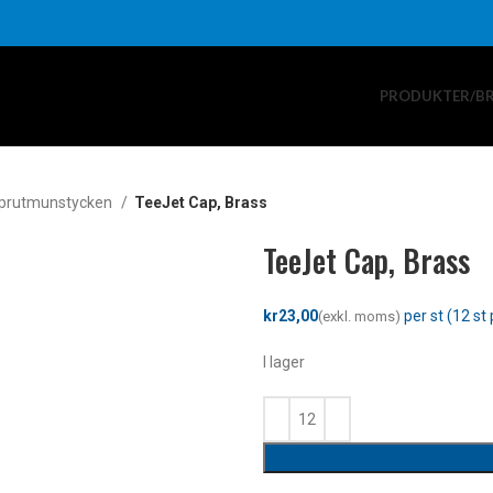
PRODUKTER/B
prutmunstycken
TeeJet Cap, Brass
TeeJet Cap, Brass
kr
I lager