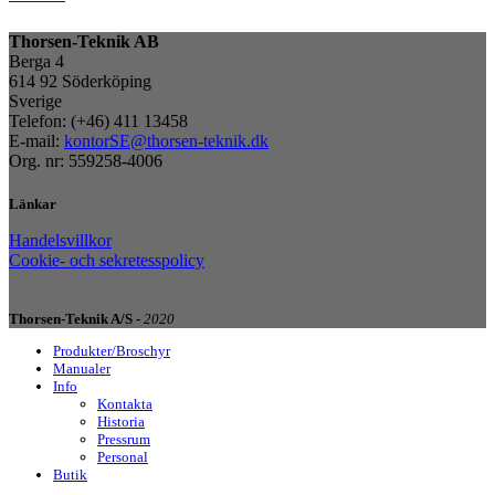
Thorsen-Teknik AB
Berga 4
614 92 Söderköping
Sverige
Telefon: (+46) 411 13458
E-mail:
kontorSE@thorsen-teknik.dk
Org. nr: 559258-4006
Länkar
Handelsvillkor
Cookie- och sekretesspolicy
Thorsen-Teknik A/S -
2020
Produkter/Broschyr
Manualer
Info
Kontakta
Historia
Pressrum
Personal
Butik