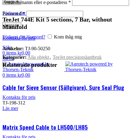
logga in
Användarnamn eller e-postadress
*
Förlorat ditt lösenord?
Kom ihåg mig
Password
*
TeeJet 744E Kit 5 sections, 7 Bar, without
logga in
Manifold
Förlorat ditt lösenord?
Kom ihåg mig
Kontakta för pris
Sök
Artikelnr:
TJ-90-50250
0
items
kr
0,00
Kategorier:
Alla objekt
,
TeeJet precisionslantbruk
Menu
Relaterade produkter
0
items
kr
0,00
Cable for Sieve Sensor (Sållgivare), Sure Seal Plug
Kontakta för pris
TJ-198-312
Läs mer
Matrix Speed Cable to LH500/LH85
Kontakta för pris