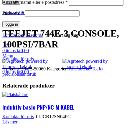
logga in
Användarnamn eller e-postadress
*
Klicka för att förstora
Förlorat ditt lösenord?
Kom ihåg mig
Password
*
logga in
TEEJET 744E-3 CONSOLE,
Förlorat ditt lösenord?
Kom ihåg mig
100PSI/7BAR
Sök
0
items
kr
0,00
Menu
Kontakta för pris
Artikelnr:
TJ-75-50060
Kategorier:
Alla objekt
,
TeeJet
0
items
kr
0,00
precisionslantbruk
Relaterade produkter
Induktiv basic PNP/NC M KABEL
Kontakta för pris
TJ-ICB12SN04PC
Läs mer