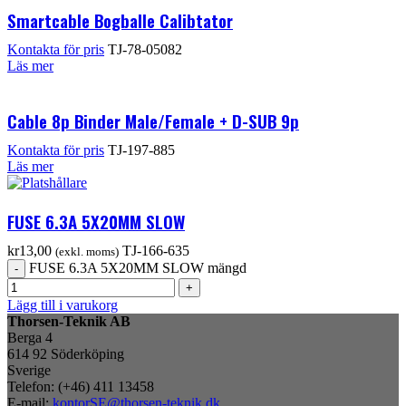
Smartcable Bogballe Calibtator
Kontakta för pris
TJ-78-05082
Läs mer
Cable 8p Binder Male/Female + D-SUB 9p
Kontakta för pris
TJ-197-885
Läs mer
FUSE 6.3A 5X20MM SLOW
kr
13,00
TJ-166-635
(exkl. moms)
FUSE 6.3A 5X20MM SLOW mängd
Lägg till i varukorg
Thorsen-Teknik AB
Berga 4
614 92 Söderköping
Sverige
Telefon: (+46) 411 13458
E-mail:
kontorSE@thorsen-teknik.dk