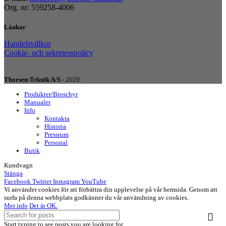
Org. nr: 559258-4006
Länkar
Handelsvillkor
Cookie- och sekretesspolicy
Thorsen-Teknik A/S -
2020
Produkter/Broschyr
Manualer
Info
Kontakta
Historia
Pressrum
Personal
Butik
Kundvagn
Stänga
Facebook
Twitter
Instagram
YouTube
Vi använder cookies för att förbättra din upplevelse på vår hemsida. Genom att
surfa på denna webbplats godkänner du vår användning av cookies.
Mer info
Det är OK.
Start typing to see posts you are looking for.