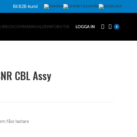
Bli B2B-kund
R/BROSCHYR
MANUALER
INFO
BUTIK
LOGGA IN
0
SNR CBL Assy
em fåor lastare