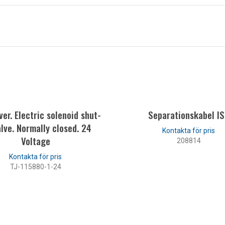
er. Electric solenoid shut-
Separationskabel I
alve. Normally closed. 24
Voltage
208814
LÄS MER
TJ-115880-1-24
LÄS MER