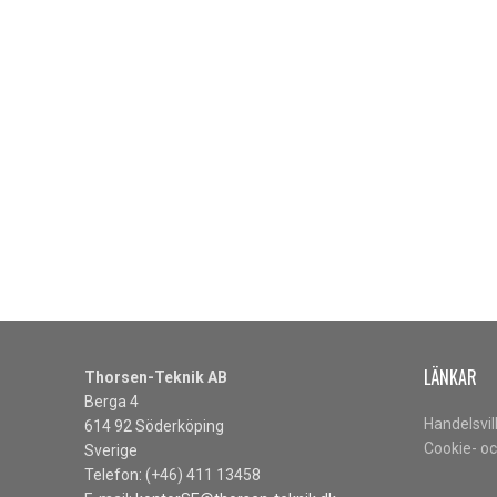
LÄNKAR
Thorsen-Teknik AB
Berga 4
Handelsvil
614 92 Söderköping
Cookie- oc
Sverige
Telefon: (+46) 411 13458