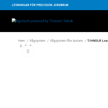
LÖSNINGAR FÖR PRECISION JORDBRUK
Hem
Vågsystem
Vågsystem fåor lastare
T/HNDLR Loa
Klicka för att förstora