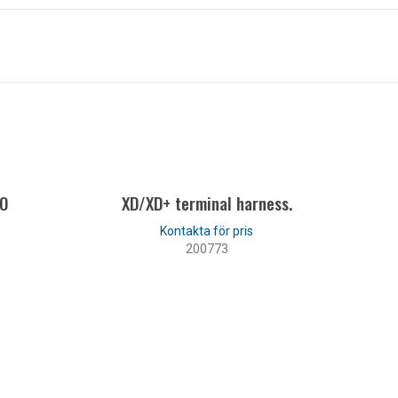
SO
XD/XD+ terminal harness.
200773
LÄS MER