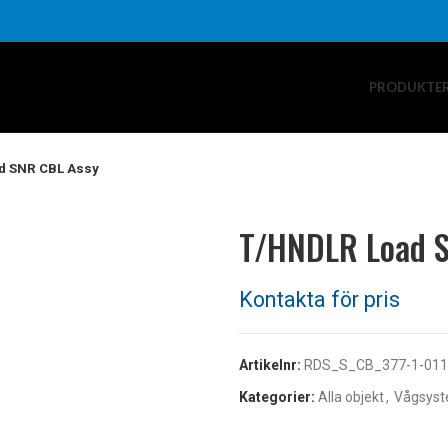
PRODUKTE
d SNR CBL Assy
T/HNDLR Load 
Artikelnr:
RDS_S_CB_377-1-011
Kategorier:
Alla objekt
,
Vågsyst