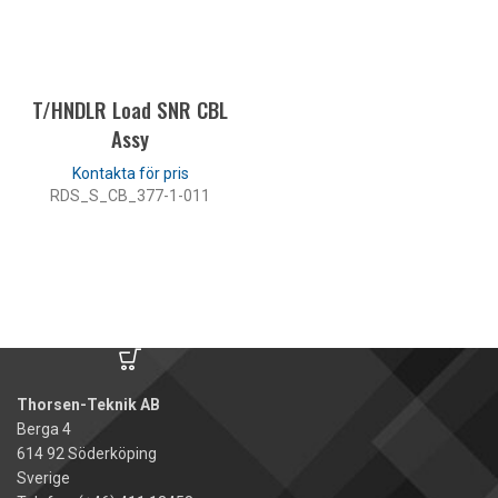
LÄS MER
T/HNDLR Load SNR CBL
Assy
RDS_S_CB_377-1-011
LÄS MER
Thorsen-Teknik AB
Berga 4
614 92 Söderköping
Sverige