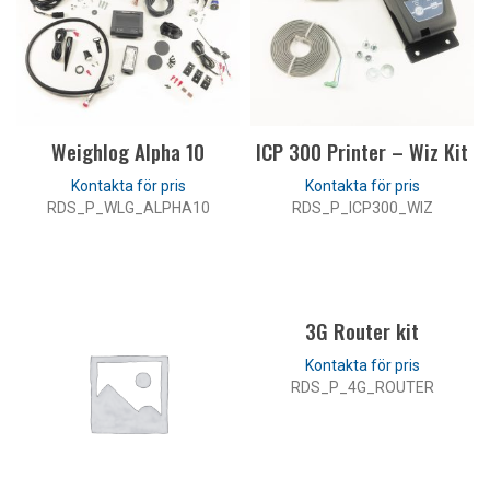
Weighlog Alpha 10
ICP 300 Printer – Wiz Kit
RDS_P_WLG_ALPHA10
RDS_P_ICP300_WIZ
LÄS MER
LÄS MER
3G Router kit
RDS_P_4G_ROUTER
LÄS MER