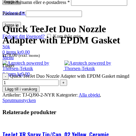
logga in
Användarnamn eller e-postadress
*
Klicka för att förstora
Förlorat ditt lösenord?
Kom ihåg mig
Password
*
logga in
Quick TeeJet Duo Nozzle
Förlorat ditt lösenord?
Kom ihåg mig
Adapter with EPDM Gasket
Sök
0
items
kr
0,00
kr
78,00
(exkl. moms)
Menu
I lager
0
items
kr
0,00
Quick TeeJet Duo Nozzle Adapter with EPDM Gasket mängd
Lägg till i varukorg
Artikelnr:
TJ-QJ90-2-NYR
Kategorier:
Alla objekt
,
Sprutmunstycken
Relaterade produkter
TeeJet XR Spray Tip/Cap, 02 Yellow, Ceramic