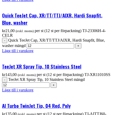
Quick TeeJet Cap, XR/TT/TTJ/AIXR, Hardi Snapfit,
Blue, washer
kr
21,00
per st (12 st per förpackning)
TJ-23306H-4-
(exkl. moms)
CELR
Quick TeeJet Cap, XR/TT/TTJ/AIXR, Hardi Snapfit, Blue,
washer mängd
Lägg till i varukorg
TeeJet XR Spray Tip, 10 Stainless Steel
kr
143,00
per st (12 st per förpackning)
TJ-XR11010SS
(exkl. moms)
TeeJet XR Spray Tip, 10 Stainless Steel mängd
Lägg till i varukorg
AI Turbo TwinJet Tip, 04 Red, Poly
kr
135,00
per st (12 st per förpackning)
TJ-AITTJ60-
(exkl. moms)