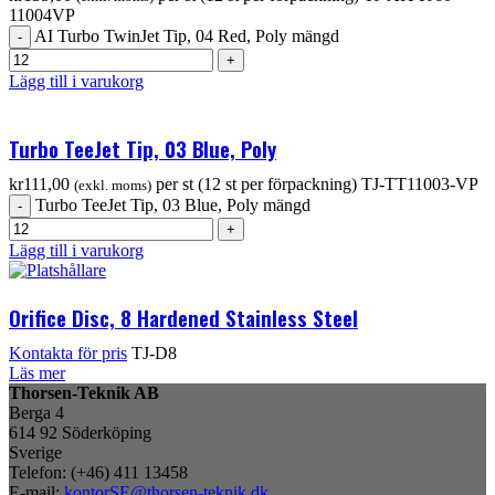
11004VP
AI Turbo TwinJet Tip, 04 Red, Poly mängd
Lägg till i varukorg
Turbo TeeJet Tip, 03 Blue, Poly
kr
111,00
per st (12 st per förpackning)
TJ-TT11003-VP
(exkl. moms)
Turbo TeeJet Tip, 03 Blue, Poly mängd
Lägg till i varukorg
Orifice Disc, 8 Hardened Stainless Steel
Kontakta för pris
TJ-D8
Läs mer
Thorsen-Teknik AB
Berga 4
614 92 Söderköping
Sverige
Telefon: (+46) 411 13458
E-mail:
kontorSE@thorsen-teknik.dk