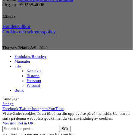
Org. nr: 559258-4006
Länkar
Handelsvillkor
Cookie- och sekretesspolicy
Thorsen-Teknik A/S -
2020
Produkter/Broschyr
Manualer
Info
Kontakta
Historia
Pressrum
Personal
Butik
Kundvagn
Stänga
Facebook
Twitter
Instagram
YouTube
Vi använder cookies för att förbättra din upplevelse på vår hemsida. Genom att
surfa på denna webbplats godkänner du vår användning av cookies.
Mer info
Det är OK.
Sök
Start typing to see posts you are looking for.