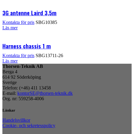
3G antenne Laird 3,5m
Kontakta för pris
SBG10385
Läs mer
Harness chassis 1 m
Kontakta för pris
SBG13711-26
Läs mer
Thorsen-Teknik AB
Berga 4
614 92 Söderköping
Sverige
Telefon: (+46) 411 13458
E-mail:
kontorSE@thorsen-teknik.dk
Org. nr: 559258-4006
Länkar
Handelsvillkor
Cookie- och sekretesspolicy