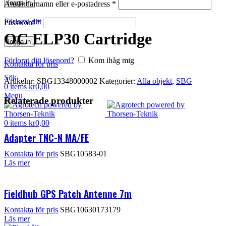
logga in
Användarnamn eller e-postadress
*
Förlorat ditt lösenord?
Kom ihåg mig
Password
*
OC ELP30 Cartridge
logga in
Förlorat ditt lösenord?
Kom ihåg mig
Kontakta för pris
Sök
Artikelnr:
SBG13348000002
Kategorier:
Alla objekt
,
SBG
0
items
kr
0,00
Menu
Relaterade produkter
0
items
kr
0,00
Adapter TNC-N MA/FE
Kontakta för pris
SBG10583-01
Läs mer
Fieldhub GPS Patch Antenne 7m
Kontakta för pris
SBG10630173179
Läs mer