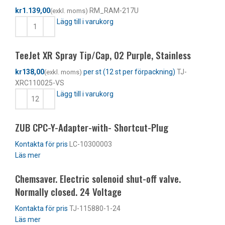
kr
RM_RAM-217U
Lägg till i varukorg
TeeJet XR Spray Tip/Cap, 02 Purple, Stainless
kr
TJ-
XRC110025-VS
Lägg till i varukorg
ZUB CPC-Y-Adapter-with- Shortcut-Plug
LC-10300003
Läs mer
Chemsaver. Electric solenoid shut-off valve.
Normally closed. 24 Voltage
TJ-115880-1-24
Läs mer