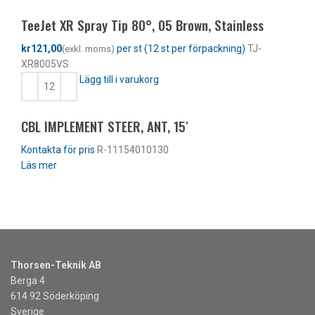
TeeJet XR Spray Tip 80°, 05 Brown, Stainless
kr
TJ-
XR8005VS
Lägg till i varukorg
CBL IMPLEMENT STEER, ANT, 15′
R-11154010130
Läs mer
Thorsen-Teknik AB
Berga 4
614 92 Söderköping
Sverige