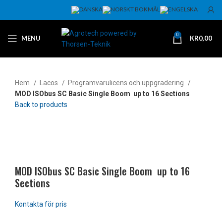
0
MENU
KR
0,00
Hem
Lacos
Programvarulicens och uppgradering
MOD ISObus SC Basic Single Boom up to 16 Sections
Back to products
Klicka för att förstora
MOD ISObus SC Basic Single Boom up to 16
Sections