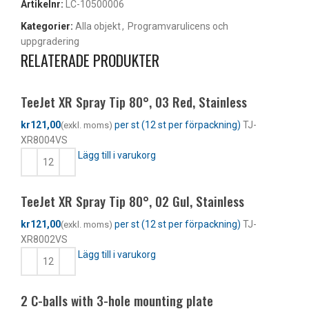
Artikelnr:
LC-10500006
Kategorier:
Alla objekt
,
Programvarulicens och
uppgradering
RELATERADE PRODUKTER
TeeJet XR Spray Tip 80°, 03 Red, Stainless
kr
TJ-
XR8004VS
Lägg till i varukorg
TeeJet XR Spray Tip 80°, 02 Gul, Stainless
kr
TJ-
XR8002VS
Lägg till i varukorg
2 C-balls with 3-hole mounting plate