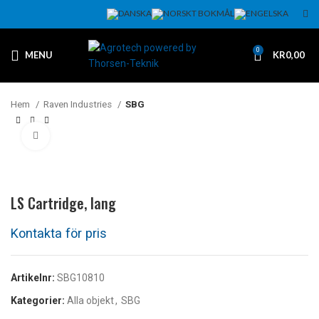
0
MENU
KR
0,00
Hem
Raven Industries
SBG
Klicka för att förstora
LS Cartridge, lang
Artikelnr:
SBG10810
Kategorier:
Alla objekt
,
SBG