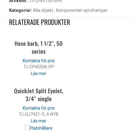
Artikelnr:
TJ-CP63150-EPR
Kategorier:
Alla objekt
,
Komponenter sprutramper
RELATERADE PRODUKTER
Hose barb, 1 1/2″, 50
series
TJ-CP45506-PP
Läs mer
QuickJet Split Eyelet,
3/4″ single
TJ-QJ7421-3_4-NYB
Läs mer