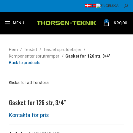
0
MENU
KR
0,00
Hem
TeeJet
TeeJet sprutdetaljer
Komponenter sprutramper
Gasket for 126 str, 3/4″
Back to products
Klicka för att förstora
Gasket for 126 str, 3/4″