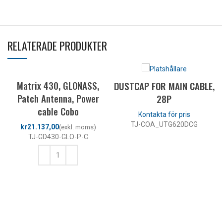
RELATERADE PRODUKTER
Matrix 430, GLONASS,
DUSTCAP FOR MAIN CABLE,
Patch Antenna, Power
28P
cable Cobo
TJ-COA_UTG620DCG
kr
TJ-GD430-GLO-P-C
LÄS MER
LÄGG TILL I VARUKORG