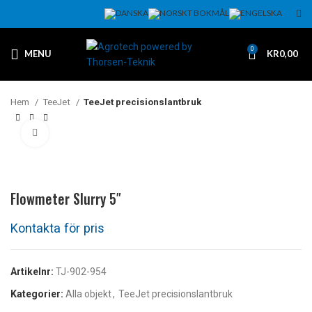
0
MENU
KR
0,00
Hem
TeeJet
TeeJet precisionslantbruk
Klicka för att förstora
Flowmeter Slurry 5″
Artikelnr:
TJ-902-954
Kategorier:
Alla objekt
,
TeeJet precisionslantbruk