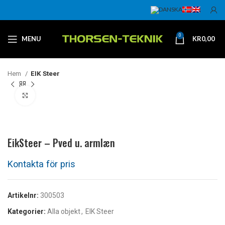
0
MENU
KR
0,00
Hem
EIK Steer
Klicka för att förstora
EikSteer – Pved u. armlæn
Artikelnr:
300503
Kategorier:
Alla objekt
,
EIK Steer