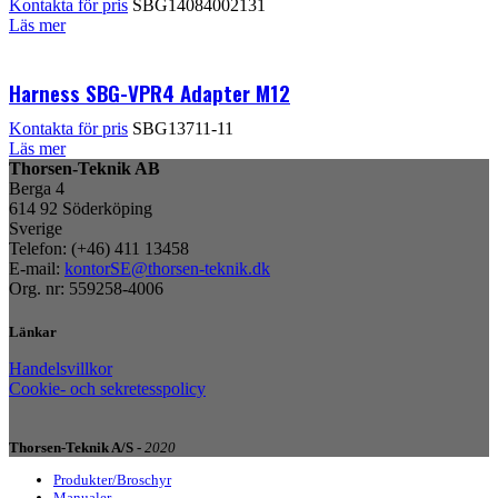
Kontakta för pris
SBG14084002131
Läs mer
Harness SBG-VPR4 Adapter M12
Kontakta för pris
SBG13711-11
Läs mer
Thorsen-Teknik AB
Berga 4
614 92 Söderköping
Sverige
Telefon: (+46) 411 13458
E-mail:
kontorSE@thorsen-teknik.dk
Org. nr: 559258-4006
Länkar
Handelsvillkor
Cookie- och sekretesspolicy
Thorsen-Teknik A/S -
2020
Produkter/Broschyr
Manualer