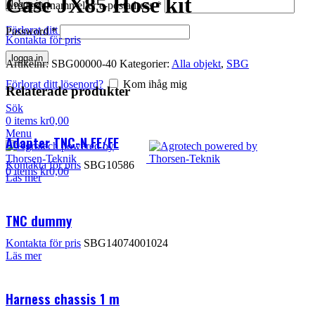
Case JX85 Hose kit
logga in
Användarnamn eller e-postadress
*
Förlorat ditt lösenord?
Kom ihåg mig
Password
*
Kontakta för pris
logga in
Artikelnr:
SBG00000-40
Kategorier:
Alla objekt
,
SBG
Förlorat ditt lösenord?
Kom ihåg mig
Relaterade produkter
Sök
0
items
kr
0,00
Menu
Adapter TNC-N FE/FE
Kontakta för pris
SBG10586
0
items
kr
0,00
Läs mer
TNC dummy
Kontakta för pris
SBG14074001024
Läs mer
Harness chassis 1 m