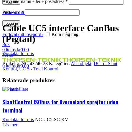
Användarnamn eller e-postadress
*
logga in
Klicka för att förstora
Password
*
Förlorat ditt lösenord?
Kom ihåg mig
logga in
Cable UC5 interface CanBus
Förlorat ditt lösenord?
Kom ihåg mig
(Pigtail)
Sök
0
items
kr
0,00
Kontakta för pris
Menu
Artikelnr:
NC-43240-28
Kategorier:
Alla objekt
,
UC 5 - Slant
0
items
kr
0,00
Kontrol
,
UC 5 - Total Kontrol
Relaterade produkter
SlantControl ISObus for Kverneland sprøjter uden
terminal
Kontakta för pris
NC-UC5-SC-KV
Läs mer