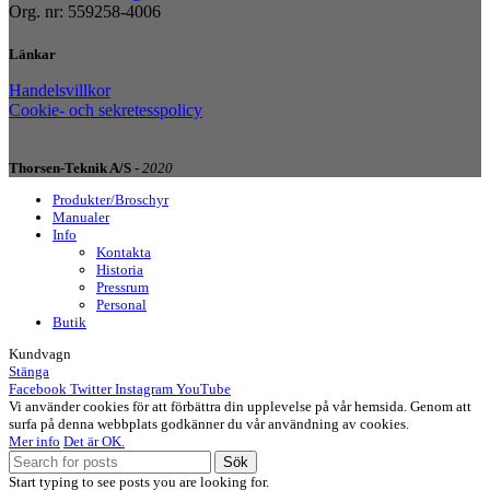
Org. nr: 559258-4006
Länkar
Handelsvillkor
Cookie- och sekretesspolicy
Thorsen-Teknik A/S -
2020
Produkter/Broschyr
Manualer
Info
Kontakta
Historia
Pressrum
Personal
Butik
Kundvagn
Stänga
Facebook
Twitter
Instagram
YouTube
Vi använder cookies för att förbättra din upplevelse på vår hemsida. Genom att
surfa på denna webbplats godkänner du vår användning av cookies.
Mer info
Det är OK.
Sök
Start typing to see posts you are looking for.