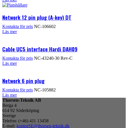
Network 12 pin plug (A-key) DT
Kontakta för pris
NC-106602
Läs mer
Cable UC5 interface Hardi DAH09
Kontakta för pris
NC-43240-30 Rev-C
Läs mer
Network 6 pin plug
Kontakta för pris
NC-105882
Läs mer
Thorsen-Teknik AB
Berga 4
614 92 Söderköping
Sverige
Telefon: (+46) 411 13458
E-mail:
kontorSE@thorsen-teknik.dk