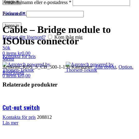
logga in
Användarnamn eller e-postadress
*
Klicka för att förstora
Förlorat ditt lösenord?
Kom ihåg mig
Password
*
logga in
Cable – Bridge module to
Förlorat ditt lösenord?
Kom ihåg mig
ISObus connector
Sök
0
items
kr
0,00
Kontakta för pris
Menu
Artikelnr:
RDS_S_CB_500-1-156
Kategorier:
Alla objekt
,
Option.
RosPlough
0
items
kr
0,00
Relaterade produkter
Cut-out switch
Kontakta för pris
208812
Läs mer