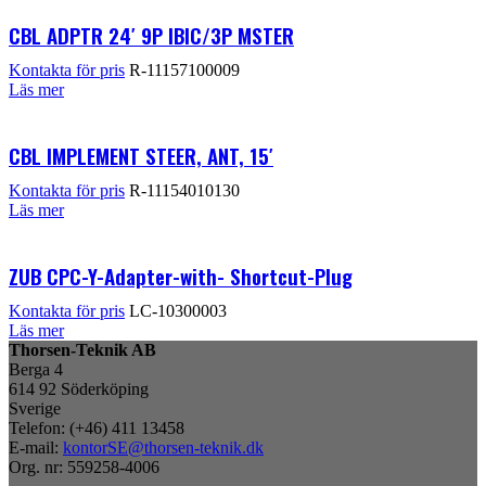
CBL ADPTR 24′ 9P IBIC/3P MSTER
Kontakta för pris
R-11157100009
Läs mer
CBL IMPLEMENT STEER, ANT, 15′
Kontakta för pris
R-11154010130
Läs mer
ZUB CPC-Y-Adapter-with- Shortcut-Plug
Kontakta för pris
LC-10300003
Läs mer
Thorsen-Teknik AB
Berga 4
614 92 Söderköping
Sverige
Telefon: (+46) 411 13458
E-mail:
kontorSE@thorsen-teknik.dk
Org. nr: 559258-4006