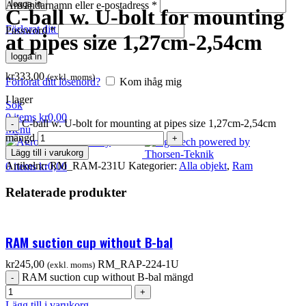
logga in
Användarnamn eller e-postadress
*
C-ball w. U-bolt for mounting
Förlorat ditt lösenord?
Kom ihåg mig
Password
*
at pipes size 1,27cm-2,54cm
logga in
kr
333,00
(exkl. moms)
Förlorat ditt lösenord?
Kom ihåg mig
I lager
Sök
0
items
kr
0,00
C-ball w. U-bolt for mounting at pipes size 1,27cm-2,54cm
Menu
mängd
Lägg till i varukorg
Artikelnr:
RM_RAM-231U
Kategorier:
Alla objekt
,
Ram
0
items
kr
0,00
Relaterade produkter
RAM suction cup without B-bal
kr
245,00
RM_RAP-224-1U
(exkl. moms)
RAM suction cup without B-bal mängd
Lägg till i varukorg