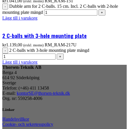
kr
1.041,00
RM_RAM-151
(exkl. moms)
Dubble arm for 2 C-balls. 15 cm. Incl. 2 C-balls with 2-hole
mounting plate mängd
Lägg till i varukorg
2 C-balls with 3-hole mounting plate
kr
1.139,00
RM_RAM-217U
(exkl. moms)
2 C-balls with 3-hole mounting plate mängd
Lägg till i varukorg
Thorsen-Teknik AB
Berga 4
614 92 Söderköping
Sverige
Telefon: (+46) 411 13458
E-mail:
kontorSE@thorsen-teknik.dk
Org. nr: 559258-4006
Länkar
Handelsvillkor
Cookie- och sekretesspolicy