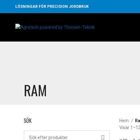
LÖSNINGAR FÖR PRECISION JORDBRUK
RAM
SÖK
Hem
R
Visar 1–12