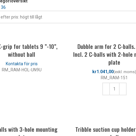
tegoriöversikt
4
36
grip for tablets 9 ”-10”,
Dubble arm for 2 C-balls.
without ball
Incl. 2 C-balls with 2-hole
plate
RM_RAM-HOL-UN9U
kr
RM_RAM-151
LÄS MER
LÄGG TILL I VARUKORG
alls with 3-hole mounting
Tribble suction cup holder