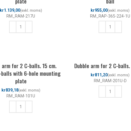
plate
ball
kr
kr
RM_RAM-217U
RM_RAP-365-224-1U
LÄGG TILL I VARUKORG
LÄGG TILL I VARUKORG
 arm for 2 C-balls. 15 cm.
Dubble arm for 2 C-balls.
C-balls with 6-hole mounting
kr
plate
RM_RAM-201U-D
kr
RM_RAM-101U
LÄGG TILL I VARUKORG
LÄGG TILL I VARUKORG