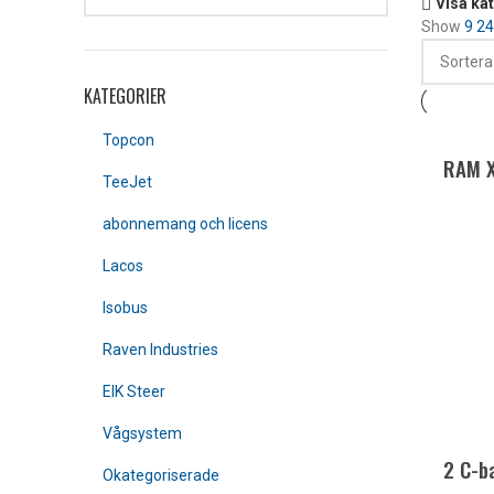
Visa ka
Show
9
2
KATEGORIER
Topcon
RAM X-
TeeJet
abonnemang och licens
Lacos
Isobus
Raven Industries
EIK Steer
Vågsystem
2 C-b
Okategoriserade