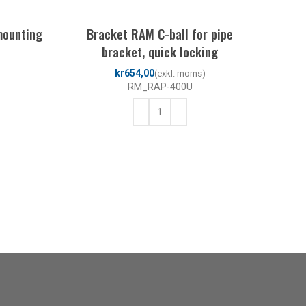
mounting
Bracket RAM C-ball for pipe
bracket, quick locking
kr
RM_RAP-400U
LÄGG TILL I VARUKORG