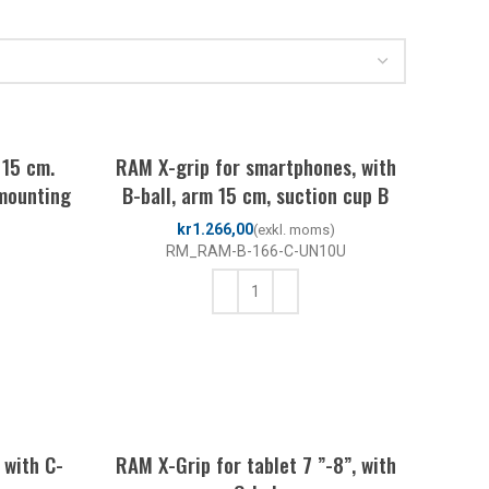
 15 cm.
RAM X-grip for smartphones, with
 mounting
B-ball, arm 15 cm, suction cup B
kr
RM_RAM-B-166-C-UN10U
LÄGG TILL I VARUKORG
 with C-
RAM X-Grip for tablet 7 ”-8”, with