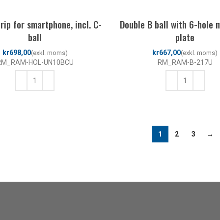
ip for smartphone, incl. C-
Double B ball with 6-hole 
ball
plate
kr
kr
RM_RAM-HOL-UN10BCU
RM_RAM-B-217U
LÄGG TILL I VARUKORG
LÄGG TILL I VARUKORG
1
2
3
→