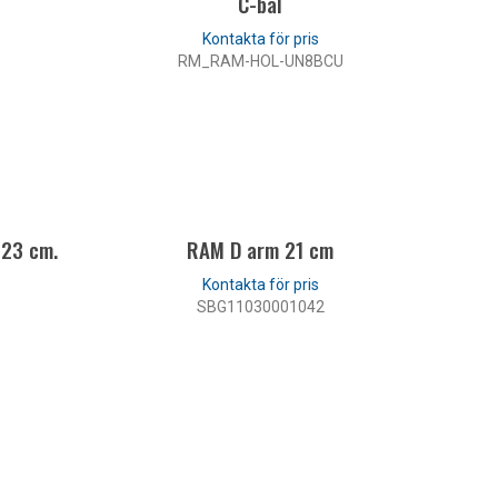
C-bal
RM_RAM-HOL-UN8BCU
LÄS MER
 23 cm.
RAM D arm 21 cm
SBG11030001042
LÄS MER