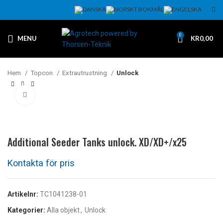
0
MENU
KR
0,00
Hem
Topcon
Extrautrustning
Unlock
Klicka för att förstora
Additional Seeder Tanks unlock. XD/XD+/x25
Artikelnr:
TC1041238-01
Kategorier:
Alla objekt
,
Unlock