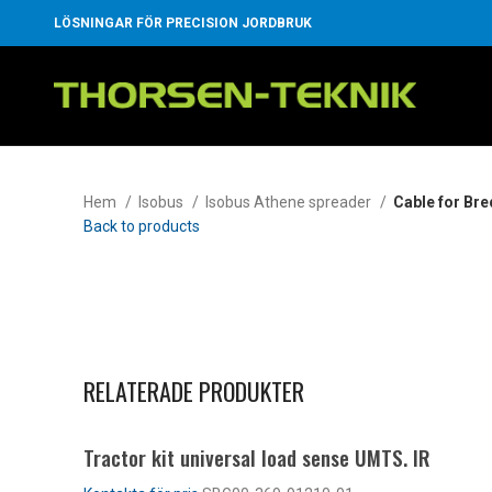
LÖSNINGAR FÖR PRECISION JORDBRUK
Hem
Isobus
Isobus Athene spreader
Cable for Bre
Back to products
Klicka för att förstora
RELATERADE PRODUKTER
Tractor kit universal load sense UMTS. IR