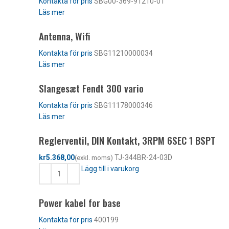
SBG00-369-91210-01
Läs mer
Antenna, Wifi
SBG11210000034
Läs mer
Slangesæt Fendt 300 vario
SBG11178000346
Läs mer
Reglerventil, DIN Kontakt, 3RPM 6SEC 1 BSPT
kr
TJ-344BR-24-03D
Lägg till i varukorg
Power kabel for base
400199