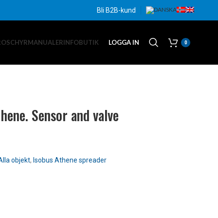
Bli B2B-kund
ROSCHYR
MANUALER
INFO
BUTIK
LOGGA IN
0
thene. Sensor and valve
Alla objekt
,
Isobus Athene spreader