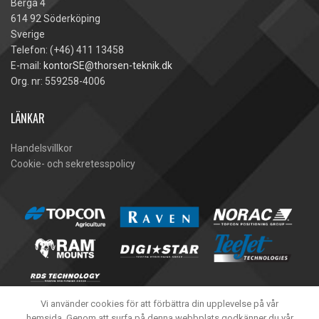
Berga 4
614 92 Söderköping
Sverige
Telefon: (+46) 411 13458
E-mail:
kontorSE@thorsen-teknik.dk
Org. nr: 559258-4006
LÄNKAR
Handelsvillkor
Cookie- och sekretesspolicy
Vi använder cookies för att förbättra din upplevelse på vår
hemsida. Genom att surfa på denna webbplats godkänner du vår