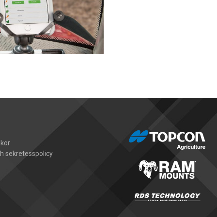
lkor
h sekretesspolicy