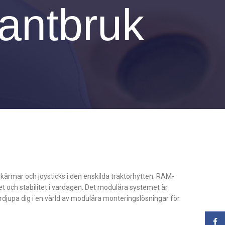
ntbruk
skärmar och joysticks i den enskilda traktorhytten. RAM-
et och stabilitet i vardagen. Det modulära systemet är
ördjupa dig i en värld av modulära monteringslösningar för
Face