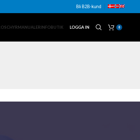
Bli B2B-kund
ROSCHYR
MANUALER
INFO
BUTIK
LOGGA IN
0