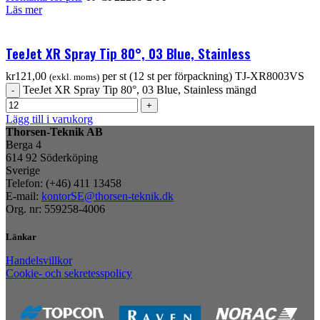
Läs mer
TeeJet XR Spray Tip 80°, 03 Blue, Stainless
kr
121,00
per st (12 st per förpackning)
TJ-XR8003VS
(exkl. moms)
TeeJet XR Spray Tip 80°, 03 Blue, Stainless mängd
Lägg till i varukorg
Thorsen-Teknik AB
Berga 4
614 92 Söderköping
Sverige
Telefon: (+46) 411 13458
E-mail:
kontorSE@thorsen-teknik.dk
Org. nr: 559258-4006
Länkar
Handelsvillkor
Cookie- och sekretesspolicy