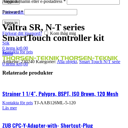
Användarnamn eller e-postadress
*
logga in
Klicka för att förstora
Password
*
Förlorat ditt lösenord?
Kom ihåg mig
logga in
Valtra SR, N-T series
Förlorat ditt lösenord?
Kom ihåg mig
SmartTouch controller kit
Sök
0
items
kr
0,00
Kontakta för pris
Menu
Artikelnr:
230240
Kategorier:
Alla objekt
,
Smart Touch N/T serie
0
items
kr
0,00
Relaterade produkter
Strainer 1 1/4″, Polypro, BSPT, ISO Brown, 120 Mesh
Kontakta för pris
TJ-AAB126ML-5-120
Läs mer
ZUB CPC-Y-Adapter-with- Shortcut-Plug