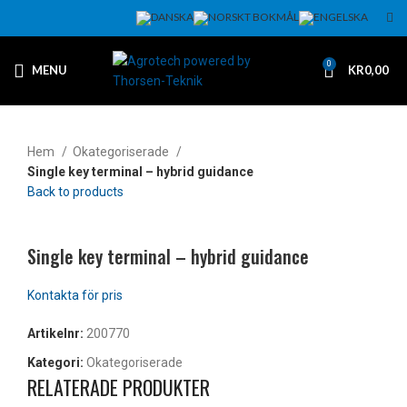
0
MENU
KR
0,00
Hem
Okategoriserade
Single key terminal – hybrid guidance
Back to products
Klicka för att förstora
Single key terminal – hybrid guidance
Artikelnr:
200770
Kategori:
Okategoriserade
RELATERADE PRODUKTER