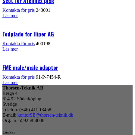
Scot for Atennex pisk
Kontakta för pris
243001
Läs mer
Fodplade for Hiper AG
Kontakta för pris
400198
Läs mer
FME male/male adaptor
Kontakta för pris
91-P-7454-R
Läs mer
Thorsen-Teknik AB
Berga 4
614 92 Söderköping
Sverige
Telefon: (+46) 411 13458
E-mail:
kontorSE@thorsen-teknik.dk
Org. nr: 559258-4006
Länkar