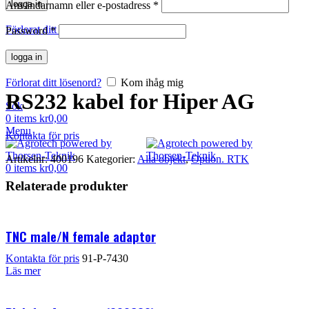
logga in
Användarnamn eller e-postadress
*
Förlorat ditt lösenord?
Kom ihåg mig
Password
Klicka för att förstora
*
logga in
Förlorat ditt lösenord?
Kom ihåg mig
RS232 kabel for Hiper AG
Sök
0
items
kr
0,00
Menu
Kontakta för pris
Artikelnr:
400196
Kategorier:
Alla objekt
,
Option. RTK
0
items
kr
0,00
Relaterade produkter
TNC male/N female adaptor
Kontakta för pris
91-P-7430
Läs mer