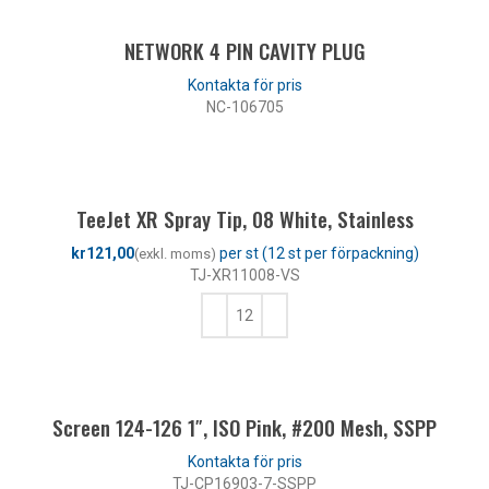
NETWORK 4 PIN CAVITY PLUG
NC-106705
LÄS MER
TeeJet XR Spray Tip, 08 White, Stainless
kr
TJ-XR11008-VS
LÄGG TILL I VARUKORG
Screen 124-126 1″, ISO Pink, #200 Mesh, SSPP
TJ-CP16903-7-SSPP