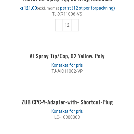
kr
TJ-XR11006-VS
LÄGG TILL I VARUKORG
AI Spray Tip/Cap, 02 Yellow, Poly
TJ-AIC11002-VP
LÄS MER
ZUB CPC-Y-Adapter-with- Shortcut-Plug
LC-10300003
LÄS MER