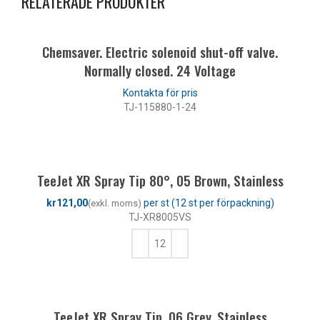
RELATERADE PRODUKTER
Chemsaver. Electric solenoid shut-off valve.
Normally closed. 24 Voltage
TJ-115880-1-24
LÄS MER
TeeJet XR Spray Tip 80°, 05 Brown, Stainless
kr
TJ-XR8005VS
LÄGG TILL I VARUKORG
TeeJet XR Spray Tip, 06 Grey, Stainless