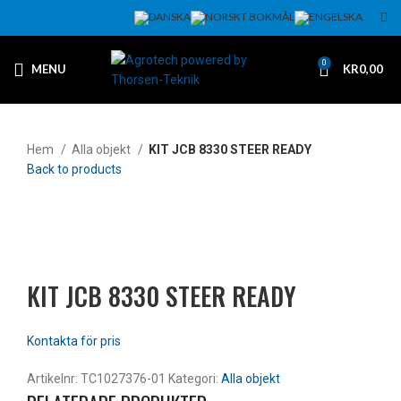
0
MENU
KR
0,00
Hem
Alla objekt
KIT JCB 8330 STEER READY
Back to products
Klicka för att förstora
KIT JCB 8330 STEER READY
Artikelnr:
TC1027376-01
Kategori:
Alla objekt