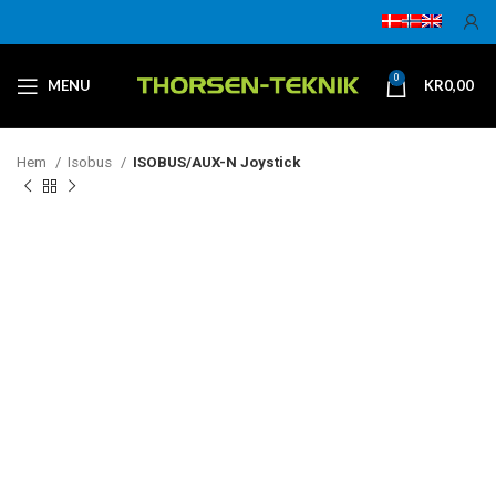
0
MENU
KR
0,00
Hem
Isobus
ISOBUS/AUX-N Joystick