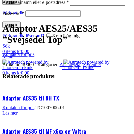
logga in
Användarnamn eller e-postadress
*
Klicka för att förstora
Förlorat ditt lösenord?
Kom ihåg mig
Password
*
logga in
Adaptor AES25/AES35
Förlorat ditt lösenord?
Kom ihåg mig
”Svejsedel Top”
Sök
0
items
kr
0,00
Kontakta för pris
Menu
Artikelnr:
300601
Kategorier:
Alla objekt
,
Styrenhet
0
items
kr
0,00
Relaterade produkter
Adaptor AES35 til NH TX
Kontakta för pris
TC1007006-01
Läs mer
Adaptor AES35 til MF x6xx og Valtra