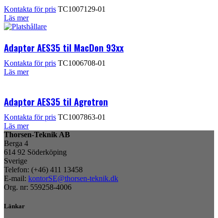
Kontakta för pris
TC1007129-01
Läs mer
Adaptor AES35 til MacDon 93xx
Kontakta för pris
TC1006708-01
Läs mer
Adaptor AES35 til Agrotron
Kontakta för pris
TC1007863-01
Läs mer
Thorsen-Teknik AB
Berga 4
614 92 Söderköping
Sverige
Telefon: (+46) 411 13458
E-mail:
kontorSE@thorsen-teknik.dk
Org. nr: 559258-4006
Länkar