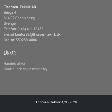
Thorsen-Teknik AB
Berga 4
614 92 Söderköping
Sverige
Telefon: (+46) 411 13458
E-mail:
kontorSE@thorsen-teknik.dk
Org. nr: 559258-4006
LÄNKAR
Handelsvillkor
Cookie- och sekretesspolicy
Thorsen-Teknik A/S -
2020