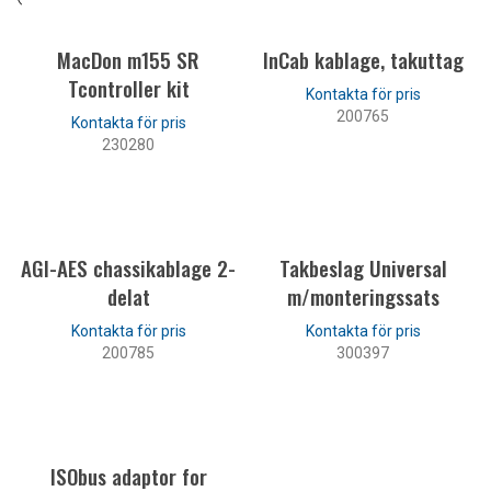
MacDon m155 SR
InCab kablage, takuttag
Tcontroller kit
200765
230280
LÄS MER
LÄS MER
AGI-AES chassikablage 2-
Takbeslag Universal
delat
m/monteringssats
200785
300397
LÄS MER
LÄS MER
ISObus adaptor for