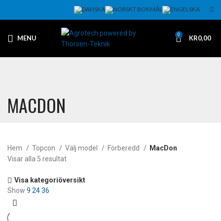
0
MENU
KR
0,00
MACDON
Hem
Topcon
Välj model
Förberedd
MacDon
Visar alla 5 resultat
Visa kategoriöversikt
Show
9
24
36