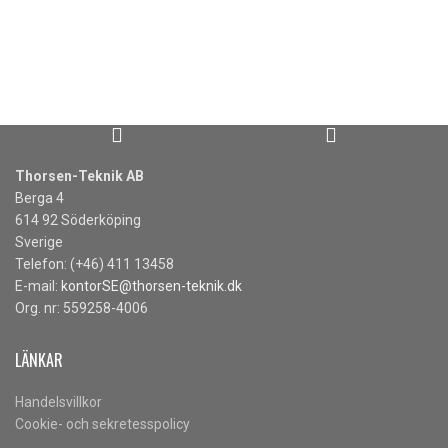
LÄS MER
LÄS MER
Thorsen-Teknik AB
Berga 4
614 92 Söderköping
Sverige
Telefon: (+46) 411 13458
E-mail:
kontorSE@thorsen-teknik.dk
Org. nr: 559258-4006
LÄNKAR
Handelsvillkor
Cookie- och sekretesspolicy