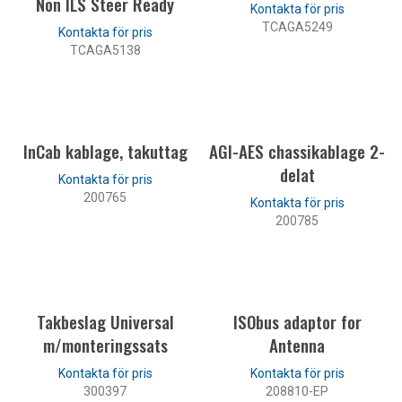
Non ILS Steer Ready
TCAGA5249
TCAGA5138
LÄS MER
LÄS MER
InCab kablage, takuttag
AGI-AES chassikablage 2-
delat
200765
200785
LÄS MER
LÄS MER
Takbeslag Universal
ISObus adaptor for
m/monteringssats
Antenna
300397
208810-EP