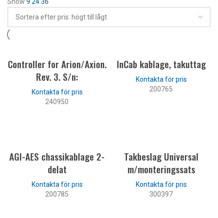
Show
9
24
36
Controller for Arion/Axion.
InCab kablage, takuttag
Rev. 3. S/n:
200765
240950
LÄS MER
LÄS MER
AGI-AES chassikablage 2-
Takbeslag Universal
delat
m/monteringssats
200785
300397
LÄS MER
LÄS MER