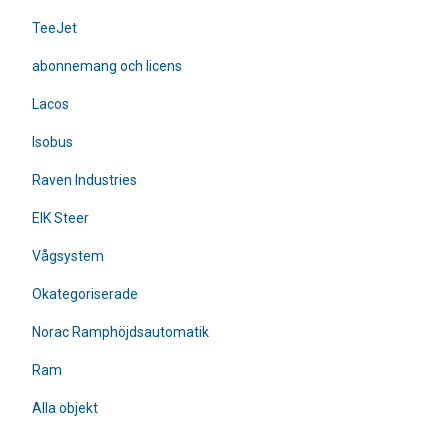
TeeJet
abonnemang och licens
Lacos
Isobus
Raven Industries
EIK Steer
Vågsystem
Okategoriserade
Norac Ramphöjdsautomatik
Ram
Alla objekt