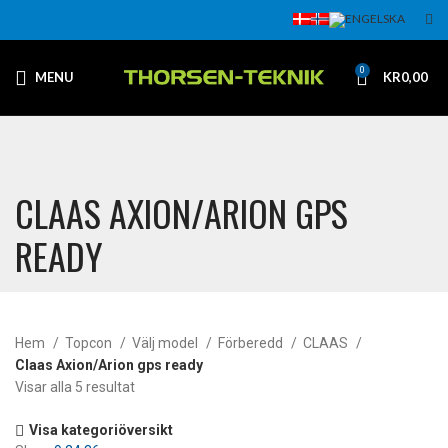
0
MENU
KR
0,00
CLAAS AXION/ARION GPS
READY
Hem
Topcon
Välj model
Förberedd
CLAAS
Claas Axion/Arion gps ready
Visar alla 5 resultat
Visa kategoriöversikt