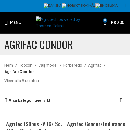
0
MENU
KR
0,00
AGRIFAC CONDOR
Hem
Topcon
Välj model
Förberedd
Agrifac
Agrifac Condor
Visar alla 8 resultat
Visa kategoriöversikt
Agrifac ISObus -VRC/ Sc.
Agrifac Condor/Endurance