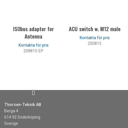
LÄS MER
LÄS MER
ISObus adaptor for
ACU switch w. M12 male
Antenna
200815
208810-EP
LÄS MER
LÄS MER
Thorsen-Teknik AB
Berga 4
614 92 Söderköping
Sverige