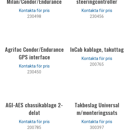
Milan/Condor/Endurance
steeringcontroller
230498
230456
LÄS MER
LÄS MER
Agrifac Condor/Endurance
InCab kablage, takuttag
GPS interface
200765
230450
LÄS MER
LÄS MER
AGI-AES chassikablage 2-
Takbeslag Universal
delat
m/monteringssats
200785
300397