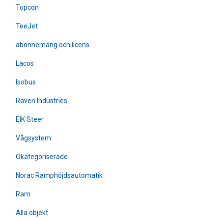
Topcon
TeeJet
abonnemang och licens
Lacos
Isobus
Raven Industries
EIK Steer
Vågsystem
Okategoriserade
Norac Ramphöjdsautomatik
Ram
Alla objekt