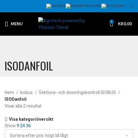
0
MENU
KR
0,00
ISODANFOIL
Hem
Isobus
Sektions- och doseringskontroll ISOBUS
ISODanfoil
Visar alla 2 resultat
Visa kategoriöversikt
Show
9
24
36