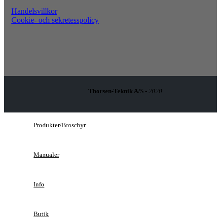
Handelsvillkor
Cookie- och sekretesspolicy
Thorsen-Teknik A/S -
2020
Produkter/Broschyr
Manualer
Info
Butik