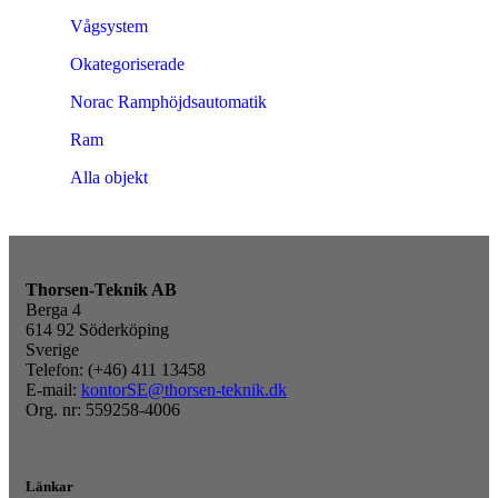
Vågsystem
Okategoriserade
Norac Ramphöjdsautomatik
Ram
Alla objekt
Thorsen-Teknik AB
Berga 4
614 92 Söderköping
Sverige
Telefon: (+46) 411 13458
E-mail:
kontorSE@thorsen-teknik.dk
Org. nr: 559258-4006
Länkar