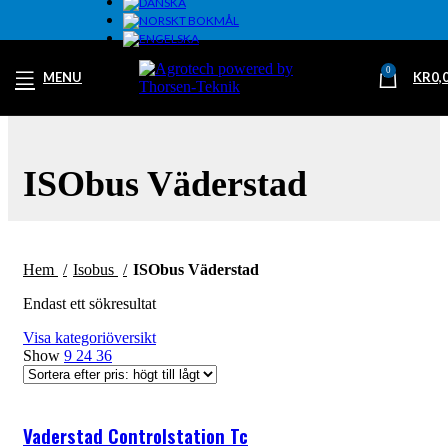
0
MENU
KR
0,
ISObus Väderstad
Hem
Isobus
ISObus Väderstad
Endast ett sökresultat
Visa kategoriöversikt
Show
9
24
36
Vaderstad Controlstation Tc